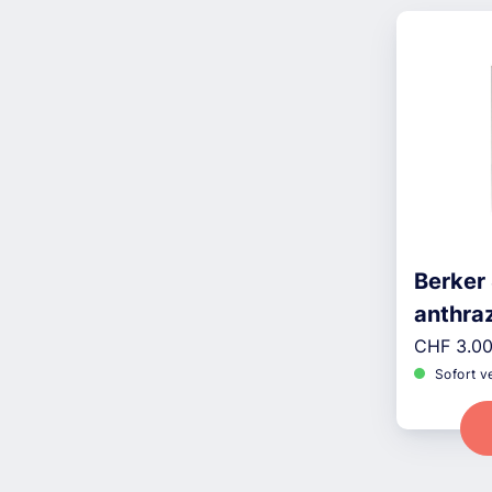
Berker
anthraz
Reguläre
CHF 3.0
Sofort v