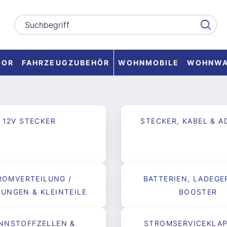
OOR
FAHRZEUGZUBEHÖR
WOHNMOBILE
WOHNW
12V STECKER
STECKER, KABEL & A
ROMVERTEILUNG /
BATTERIEN, LADEGE
RUNGEN & KLEINTEILE
BOOSTER
NNSTOFFZELLEN &
STROMSERVICEKLAP