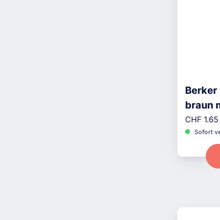
Berker
braun 
Reguläre
CHF 1.65
Sofort v