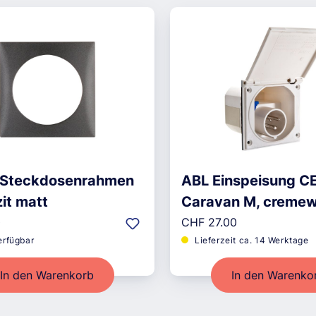
 Steckdosenrahmen
ABL Einspeisung C
it matt
Caravan M, cremew
r Preis:
Regulärer Preis:
0
CHF 27.00
erfügbar
Lieferzeit ca. 14 Werktage
In den Warenkorb
In den Warenko