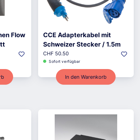
men Flow
CCE Adapterkabel mit
tt
Schweizer Stecker / 1.5m
Regulärer Preis:
CHF 50.50
Sofort verfügbar
rb
In den Warenkorb