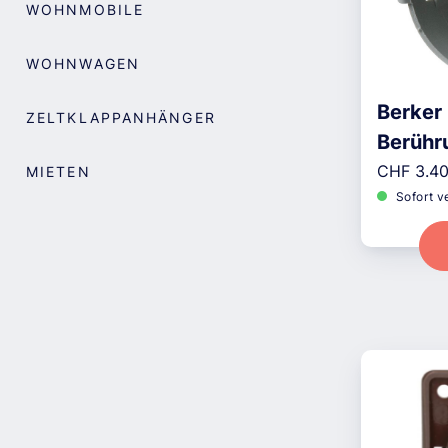
WOHNMOBILE
WOHNWAGEN
Berker
ZELTKLAPPANHÄNGER
Berühr
Reguläre
ø45mm
CHF 3.4
MIETEN
Sofort v