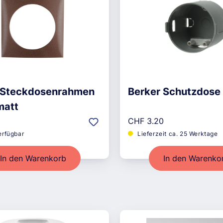
 Steckdosenrahmen
Berker Schutzdose 
matt
r Preis:
Regulärer Preis:
CHF 3.20
erfügbar
Lieferzeit ca. 25 Werktage
In den Warenkorb
In den Warenko