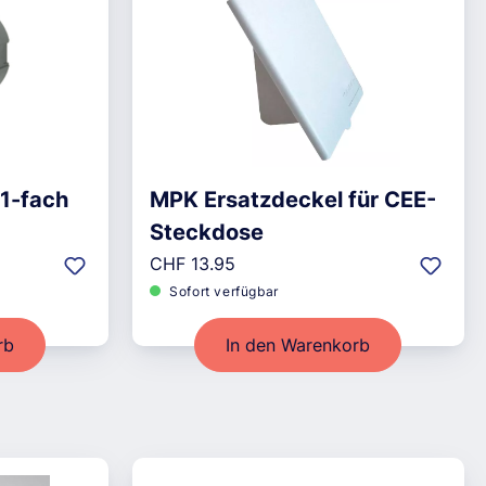
1-fach
MPK Ersatzdeckel für CEE-
Steckdose
Regulärer Preis:
CHF 13.95
Sofort verfügbar
rb
In den Warenkorb