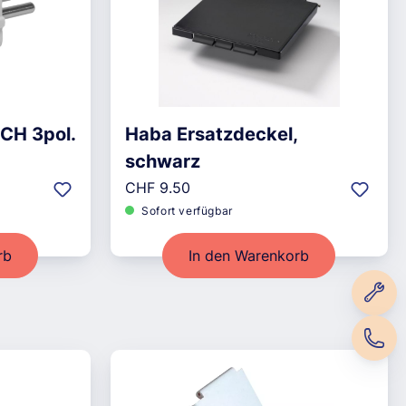
CH 3pol.
Haba Ersatzdeckel,
schwarz
Regulärer Preis:
CHF 9.50
Sofort verfügbar
rb
In den Warenkorb