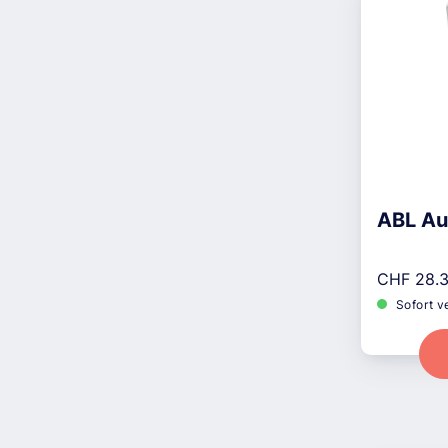
ABL Au
Reguläre
CHF 28.
Sofort v