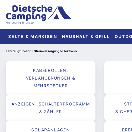
springen
Zur Hauptnavigation springen
ZELTE & MARKISEN
HAUSHALT & GRILL
OUTD
Fahrzeugzubehör
Stromversorgung & Elektronik
|
KABELROLLEN,
VERLÄNGERUNGEN &
MEHRSTECKER
ANZEIGEN, SCHALTERPROGRAMM
ST
& ZÄHLER
SICHE
SOLARANLAGEN
BRE