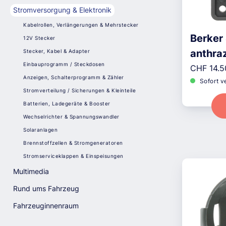
Stromversorgung & Elektronik
Kabelrollen, Verlängerungen & Mehrstecker
Berker
12V Stecker
anthraz
Stecker, Kabel & Adapter
Einbauprogramm / Steckdosen
Reguläre
CHF 14.5
Anzeigen, Schalterprogramm & Zähler
Sofort v
Stromverteilung / Sicherungen & Kleinteile
Batterien, Ladegeräte & Booster
Wechselrichter & Spannungswandler
Solaranlagen
Brennstoffzellen & Stromgeneratoren
Stromserviceklappen & Einspeisungen
Multimedia
Rund ums Fahrzeug
Fahrzeuginnenraum