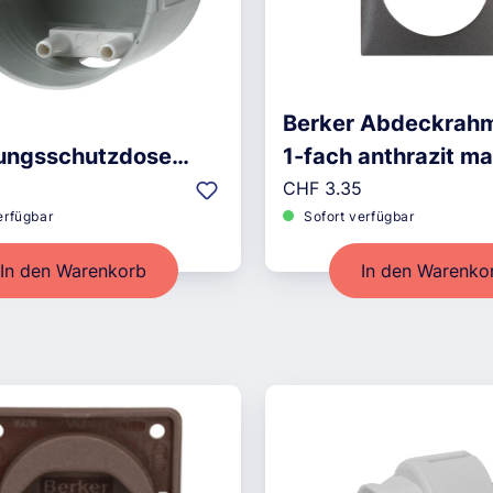
Berker Abdeckrah
ungsschutzdose
1-fach anthrazit ma
r Preis:
Regulärer Preis:
 1-fach
0
CHF 3.35
erfügbar
Sofort verfügbar
In den Warenkorb
In den Warenko