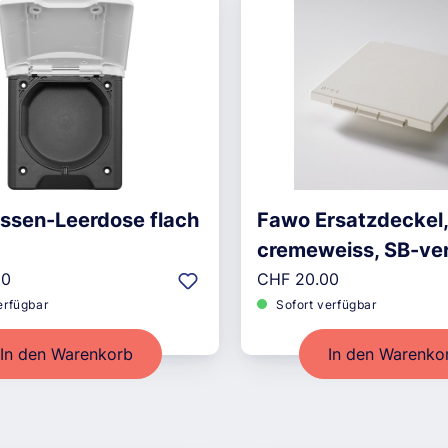
ssen-Leerdose flach
Fawo Ersatzdeckel
cremeweiss, SB-ve
r Preis:
Regulärer Preis:
30
CHF 20.00
erfügbar
Sofort verfügbar
In den Warenkorb
In den Warenko