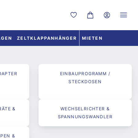
Du hast 0 Produkte auf dem
Warenkorb enthält 0 
AGEN
ZELTKLAPPANHÄNGER
MIETEN
DAPTER
EINBAUPROGRAMM /
STECKDOSEN
RÄTE &
WECHSELRICHTER &
SPANNUNGSWANDLER
PEN &