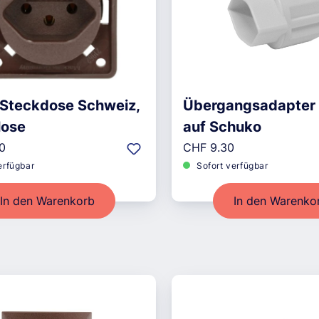
 Steckdose Schweiz,
Übergangsadapter 
lose
auf Schuko
r Preis:
Regulärer Preis:
0
CHF 9.30
erfügbar
Sofort verfügbar
In den Warenkorb
In den Warenko