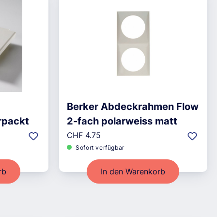
,
Berker Abdeckrahmen Flow
rpackt
2-fach polarweiss matt
Regulärer Preis:
CHF 4.75
Sofort verfügbar
rb
In den Warenkorb