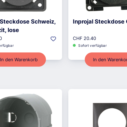
 Steckdose Schweiz,
Inprojal Steckdose 
it, lose
r Preis:
Regulärer Preis:
0
CHF 20.40
erfügbar
Sofort verfügbar
In den Warenkorb
In den Warenko