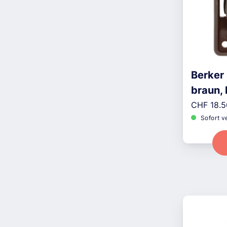
Berker
braun, 
Reguläre
CHF 18.5
Sofort v