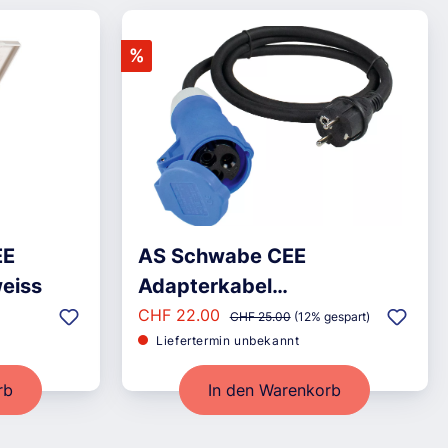
%
EE
AS Schwabe CEE
eiss
Adapterkabel
Verkaufspreis:
Regulärer Preis:
Schukostecker auf CEE-
CHF 22.00
CHF 25.00
(12% gespart)
Liefertermin unbekannt
Kupplung 3-polig
rb
In den Warenkorb