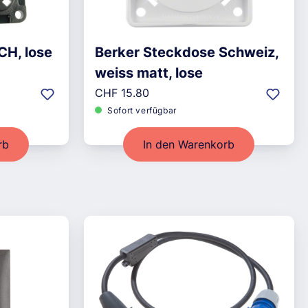
CH, lose
Berker Steckdose Schweiz,
weiss matt, lose
Regulärer Preis:
CHF 15.80
Sofort verfügbar
rb
In den Warenkorb