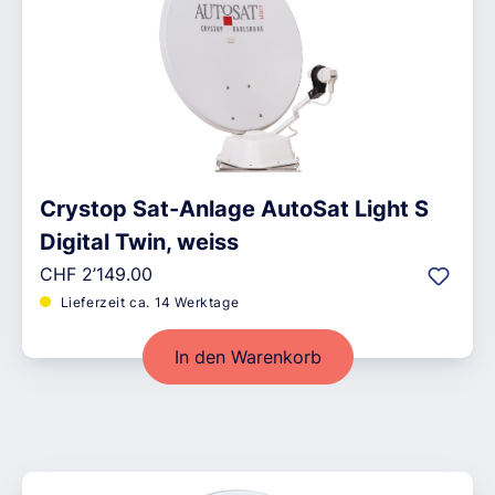
Crystop Sat-Anlage AutoSat Light S
Digital Twin, weiss
Regulärer Preis:
CHF 2’149.00
Lieferzeit ca. 14 Werktage
In den Warenkorb