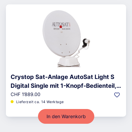
Crystop Sat-Anlage AutoSat Light S
Digital Single mit 1-Knopf-Bedienteil,
Regulärer Preis:
weiss
CHF 1’889.00
Lieferzeit ca. 14 Werktage
In den Warenkorb