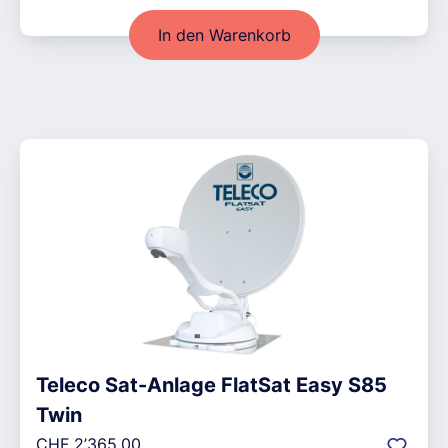
In den Warenkorb
Teleco Sat-Anlage FlatSat Easy S85
Twin
Regulärer Preis:
CHF 2’365.00