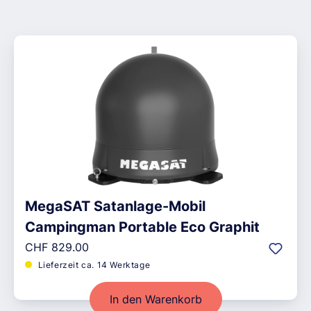
MegaSAT Satanlage-Mobil
Campingman Portable Eco Graphit
Regulärer Preis:
CHF 829.00
Lieferzeit ca. 14 Werktage
In den Warenkorb