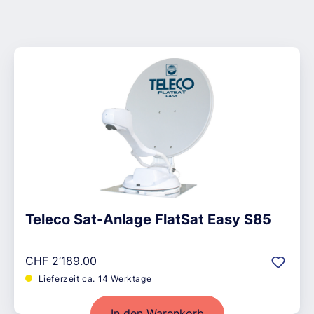
Teleco Sat-Anlage FlatSat Easy S85
Regulärer Preis:
CHF 2’189.00
Lieferzeit ca. 14 Werktage
In den Warenkorb