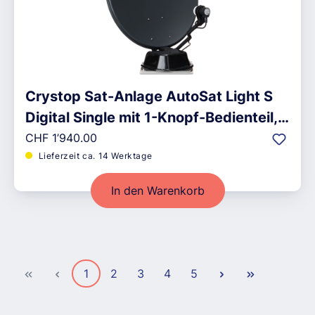
Crystop Sat-Anlage AutoSat Light S
Digital Single mit 1-Knopf-Bedienteil,
Regulärer Preis:
schwarz
CHF 1’940.00
Lieferzeit ca. 14 Werktage
In den Warenkorb
Seite
Seite
Seite
Seite
Seite
1
2
3
4
5