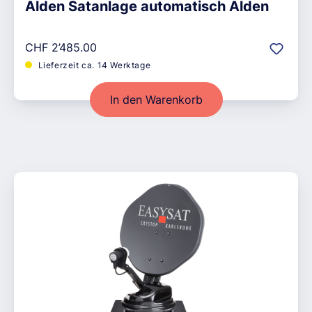
Alden Satanlage automatisch Alden
Regulärer Preis:
CHF 2’485.00
Lieferzeit ca. 14 Werktage
In den Warenkorb