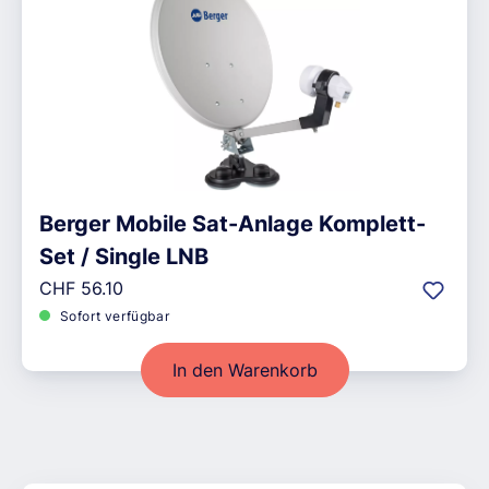
Berger Mobile Sat-Anlage Komplett-
Set / Single LNB
Regulärer Preis:
CHF 56.10
Sofort verfügbar
In den Warenkorb