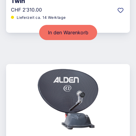
Twin
Regulärer Preis:
CHF 2’310.00
Lieferzeit ca. 14 Werktage
In den Warenkorb