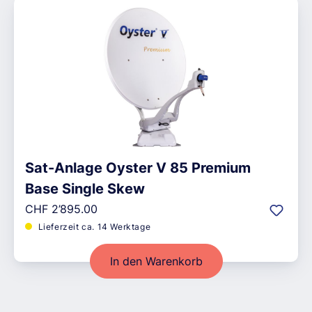
Sat-Anlage Oyster V 85 Premium
Base Single Skew
Regulärer Preis:
CHF 2’895.00
Lieferzeit ca. 14 Werktage
In den Warenkorb