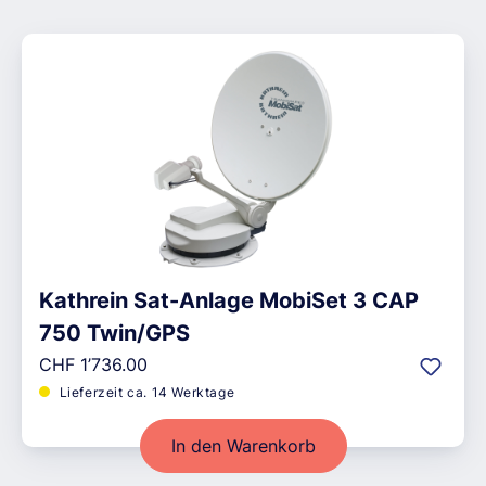
Kathrein Sat-Anlage MobiSet 3 CAP
750 Twin/GPS
Regulärer Preis:
CHF 1’736.00
Lieferzeit ca. 14 Werktage
In den Warenkorb