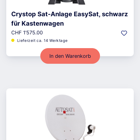
Crystop Sat-Anlage EasySat, schwarz
für Kastenwagen
Regulärer Preis:
CHF 1’575.00
Lieferzeit ca. 14 Werktage
In den Warenkorb