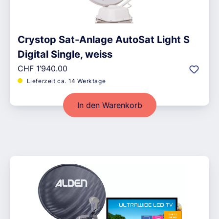
Crystop Sat-Anlage AutoSat Light S
Digital Single, weiss
Regulärer Preis:
CHF 1’940.00
Lieferzeit ca. 14 Werktage
In den Warenkorb