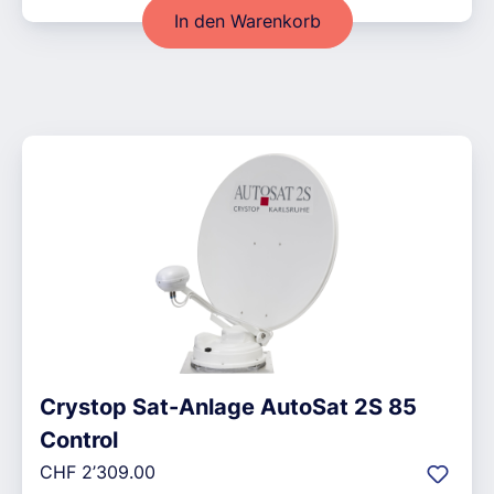
In den Warenkorb
Crystop Sat-Anlage AutoSat 2S 85
Control
Regulärer Preis:
CHF 2’309.00