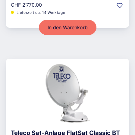
Regulärer Preis:
CHF 2’770.00
Lieferzeit ca. 14 Werktage
In den Warenkorb
Teleco Sat-Anlage FlatSat Classic BT