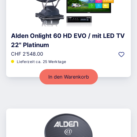
Alden Onlight 60 HD EVO / mit LED TV
22" Platinum
Regulärer Preis:
CHF 2’548.00
Lieferzeit ca. 25 Werktage
In den Warenkorb