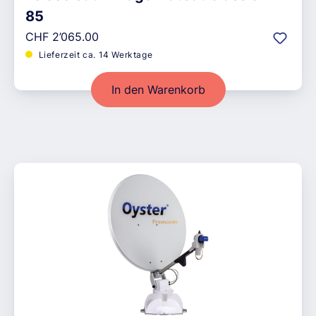
85
Regulärer Preis:
CHF 2’065.00
Lieferzeit ca. 14 Werktage
In den Warenkorb