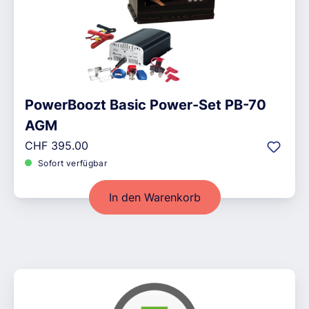
PowerBoozt Basic Power-Set PB-70
AGM
Regulärer Preis:
CHF 395.00
Sofort verfügbar
In den Warenkorb