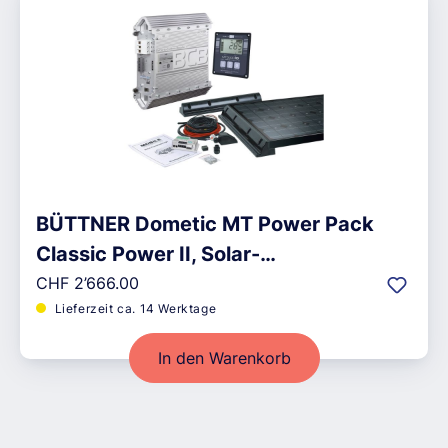
BÜTTNER Dometic MT Power Pack
Classic Power II, Solar-
Regulärer Preis:
Komplettanlage
CHF 2’666.00
Lieferzeit ca. 14 Werktage
In den Warenkorb