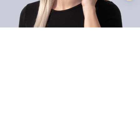
Dietsche Caravan Camping AG
Zahlungsmethoden
Hauptsitz / Verkaufsgeschäft
Werkstatt
Shopware-Agentur LIMESODA
© 2026 Dietsche Caravan Camping AG
Impressum