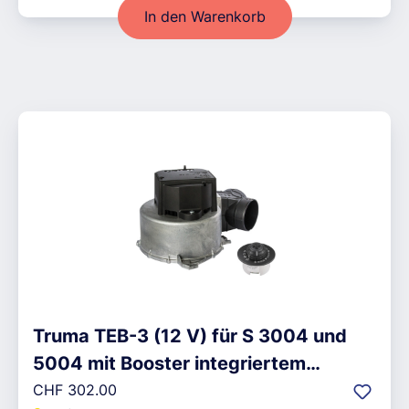
In den Warenkorb
Truma TEB-3 (12 V) für S 3004 und
5004 mit Booster integriertem
Regulärer Preis:
Bedienteil
CHF 302.00