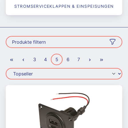
STROMSERVICEKLAPPEN & EINSPEISUNGEN
Produkte filtern
Seite
Seite
Seite
Seite
Seite
3
4
5
6
7