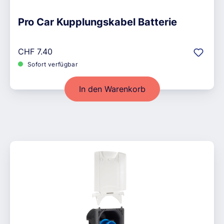
Pro Car Kupplungskabel Batterie
Regulärer Preis:
CHF 7.40
Sofort verfügbar
In den Warenkorb