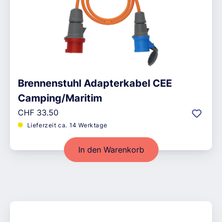
Brennenstuhl Adapterkabel CEE
Camping/Maritim
Regulärer Preis:
CHF 33.50
Lieferzeit ca. 14 Werktage
In den Warenkorb