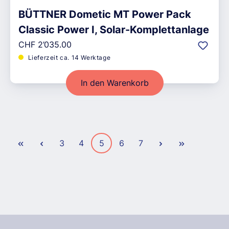
BÜTTNER Dometic MT Power Pack
Classic Power I, Solar-Komplettanlage
Regulärer Preis:
CHF 2’035.00
Lieferzeit ca. 14 Werktage
In den Warenkorb
Seite
Seite
Seite
Seite
Seite
3
4
5
6
7