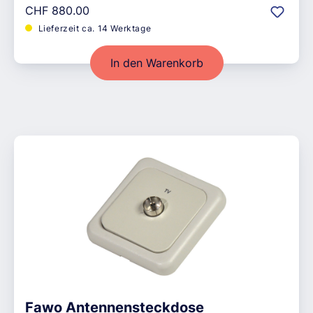
Regulärer Preis:
CHF 880.00
Lieferzeit ca. 14 Werktage
In den Warenkorb
Fawo Antennensteckdose