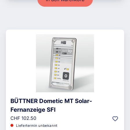
BÜTTNER Dometic MT Solar-
Fernanzeige SFl
Regulärer Preis:
CHF 102.50
Liefertermin unbekannt