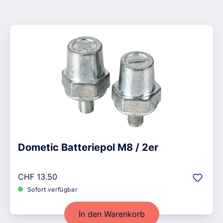
Dometic Batteriepol M8 / 2er
Regulärer Preis:
CHF 13.50
Sofort verfügbar
In den Warenkorb