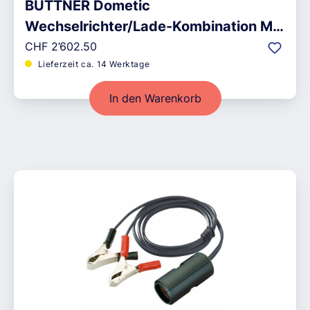
BÜTTNER Dometic
Wechselrichter/Lade-Kombination MT
Regulärer Preis:
ICC, 120 A, 3000 W
CHF 2’602.50
Lieferzeit ca. 14 Werktage
In den Warenkorb