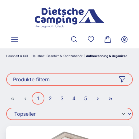
alt springen
Du hast 0 Produkte a
Warenkorb ent
Haushalt & Grill
Haushalt, Geschirr & Kochzubehör
Aufbewahrung & Organizer
|
|
Produkte filtern
Seite
Seite
Seite
Seite
Seite
1
2
3
4
5