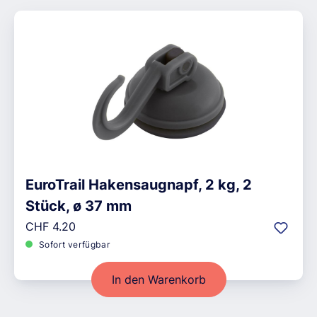
EuroTrail Hakensaugnapf, 2 kg, 2
Stück, ø 37 mm
Regulärer Preis:
CHF 4.20
Sofort verfügbar
In den Warenkorb