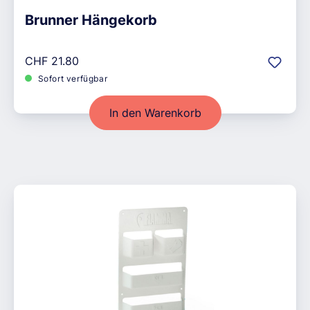
Brunner Hängekorb
Regulärer Preis:
CHF 21.80
Sofort verfügbar
In den Warenkorb