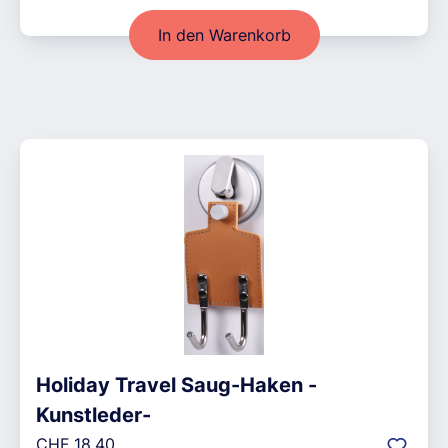
In den Warenkorb
Holiday Travel Saug-Haken -
Kunstleder-
Regulärer Preis:
CHF 18.40