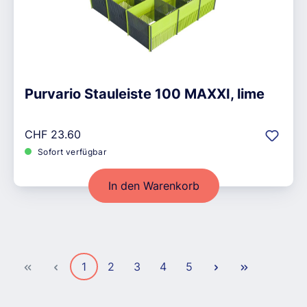
Purvario Stauleiste 100 MAXXI, lime
Regulärer Preis:
CHF 23.60
Sofort verfügbar
In den Warenkorb
Seite
Seite
Seite
Seite
Seite
1
2
3
4
5