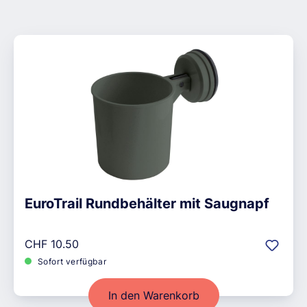
EuroTrail Rundbehälter mit Saugnapf
Regulärer Preis:
CHF 10.50
Sofort verfügbar
In den Warenkorb