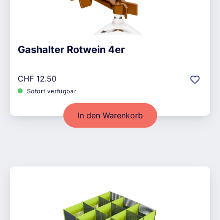
Gashalter Rotwein 4er
Regulärer Preis:
CHF 12.50
Sofort verfügbar
In den Warenkorb