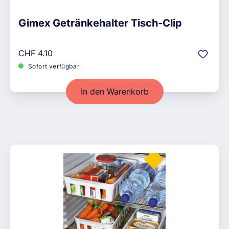
Gimex Getränkehalter Tisch-Clip
Regulärer Preis:
CHF 4.10
Sofort verfügbar
In den Warenkorb