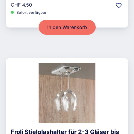
Regulärer Preis:
CHF 4.50
Sofort verfügbar
In den Warenkorb
Froli Stielglashalter für 2-3 Gläser bis