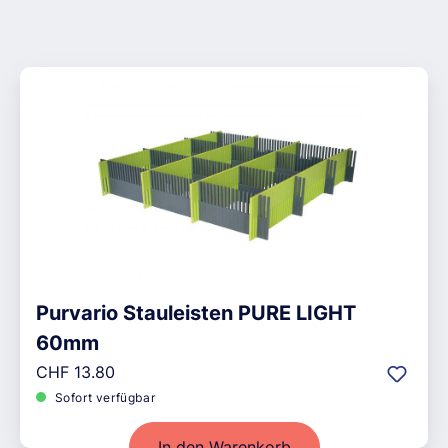
Purvario Stauleisten PURE LIGHT
60mm
Regulärer Preis:
CHF 13.80
Sofort verfügbar
In den Warenkorb