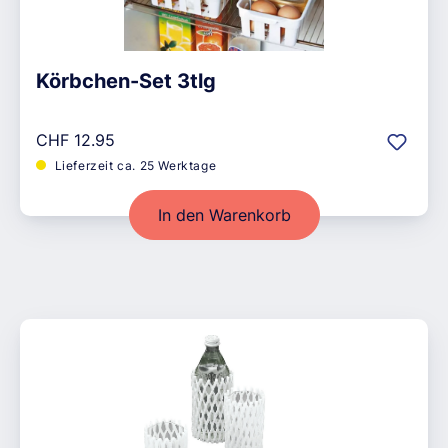
Körbchen-Set 3tlg
Regulärer Preis:
CHF 12.95
Lieferzeit ca. 25 Werktage
In den Warenkorb