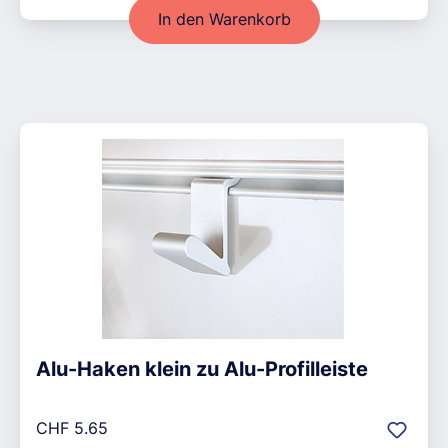
In den Warenkorb
Alu-Haken klein zu Alu-Profilleiste
Regulärer Preis:
CHF 5.65