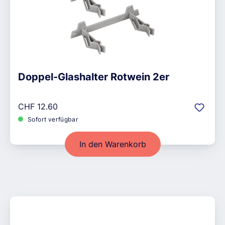
Doppel-Glashalter Rotwein 2er
Regulärer Preis:
CHF 12.60
Sofort verfügbar
In den Warenkorb