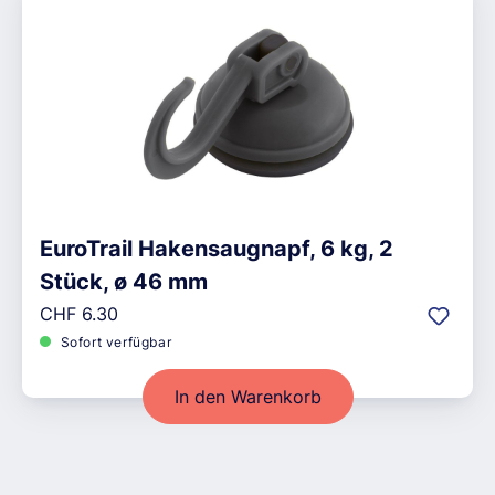
EuroTrail Hakensaugnapf, 6 kg, 2
Stück, ø 46 mm
Regulärer Preis:
CHF 6.30
Sofort verfügbar
In den Warenkorb