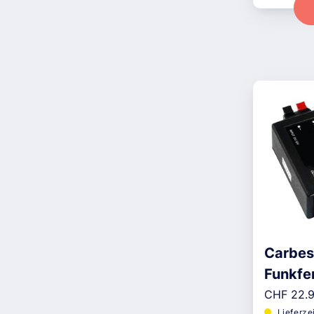
Carbes
Funkfe
Reguläre
Dimme
CHF 22.
Lieferze