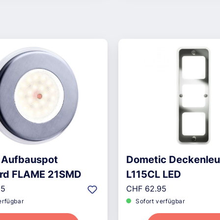
t Aufbauspot
Dometic Deckenleu
ard FLAME 21SMD
L115CL LED
r Preis:
Regulärer Preis:
95
CHF 62.95
erfügbar
Sofort verfügbar