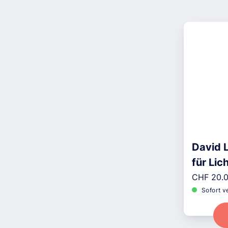
David L
für Li
Reguläre
CHF 20.
Sofort v