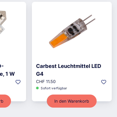
D-
Carbest Leuchtmittel LED
te, 1 W
G4
Regulärer Preis:
CHF 11.50
Sofort verfügbar
rb
In den Warenkorb