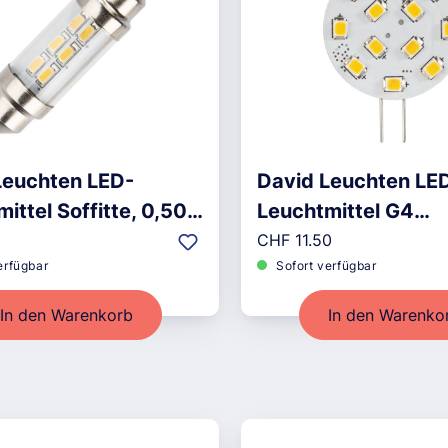
Leuchten LED-
David Leuchten LE
ittel Soffitte, 0,50
Leuchtmittel G4
r Preis:
Regulärer Preis:
Flachmodule, 2 W
0
CHF 11.50
erfügbar
Sofort verfügbar
In den Warenkorb
In den Warenko