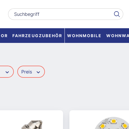
OOR
FAHRZEUGZUBEHÖR
WOHNMOBILE
WOHNW
r
Preis