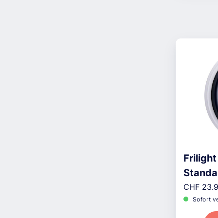
Friligh
Stand
Reguläre
CHF 23.
Sofort v