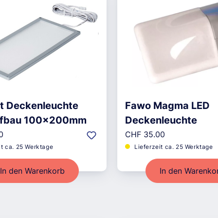
t Deckenleuchte
Fawo Magma LED
ufbau 100x200mm
Deckenleuchte
r Preis:
Regulärer Preis:
0
CHF 35.00
it ca. 25 Werktage
Lieferzeit ca. 25 Werktage
In den Warenkorb
In den Warenko