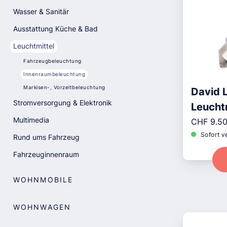
Wasser & Sanitär
Ausstattung Küche & Bad
Leuchtmittel
Fahrzeugbeleuchtung
Innenraumbeleuchtung
Markisen-, Vorzeltbeleuchtung
David 
Stromversorgung & Elektronik
Leuchtm
Multimedia
Reguläre
W
CHF 9.5
Sofort v
Rund ums Fahrzeug
Fahrzeuginnenraum
WOHNMOBILE
WOHNWAGEN