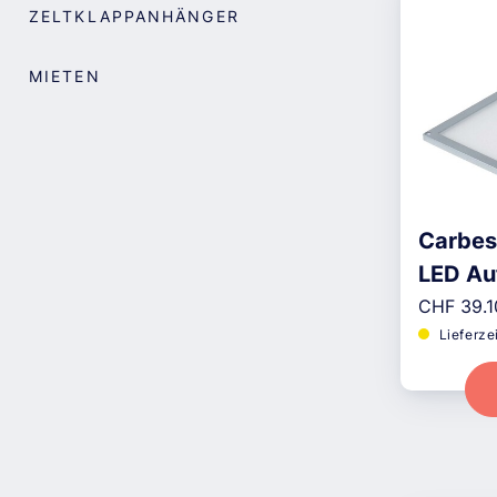
ZELTKLAPPANHÄNGER
MIETEN
Carbes
LED A
Reguläre
CHF 39.1
Lieferze