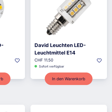
D-
David Leuchten LED-
Leuchtmittel E14
Regulärer Preis:
CHF 11.50
Sofort verfügbar
rb
In den Warenkorb