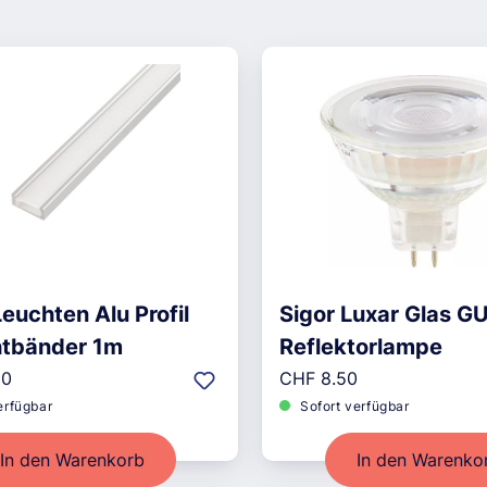
euchten Alu Profil
Sigor Luxar Glas G
chtbänder 1m
Reflektorlampe
r Preis:
Regulärer Preis:
00
CHF 8.50
erfügbar
Sofort verfügbar
In den Warenkorb
In den Warenko