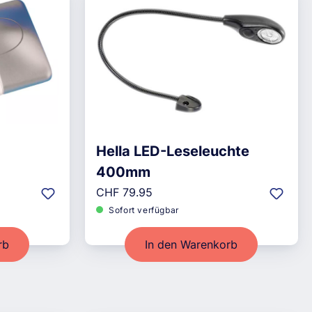
Hella LED-Leseleuchte
400mm
Regulärer Preis:
CHF 79.95
Sofort verfügbar
rb
In den Warenkorb