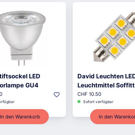
tiftsockel LED
David Leuchten LE
torlampe GU4
Leuchtmittel Soffit
r Preis:
Regulärer Preis:
0
CHF 10.50
erfügbar
Sofort verfügbar
In den Warenkorb
In den Warenko