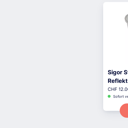
Sigor S
Reflek
Reguläre
CHF 12.0
Sofort v