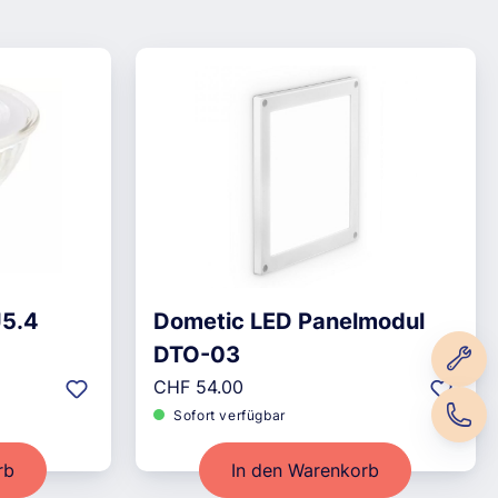
U5.4
Dometic LED Panelmodul
DTO-03
Regulärer Preis:
CHF 54.00
Sofort verfügbar
rb
In den Warenkorb