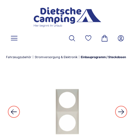
alt springen
Du hast 0 Produkte a
Warenkorb ent
Fahrzeugzubehör
Stromversorgung & Elektronik
Einbauprogramm / Steckdosen
|
|
Bildergalerie überspringen