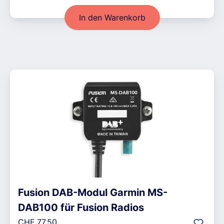
In den Warenkorb
Fusion DAB-Modul Garmin MS-
DAB100 für Fusion Radios
Regulärer Preis:
CHF 77.50