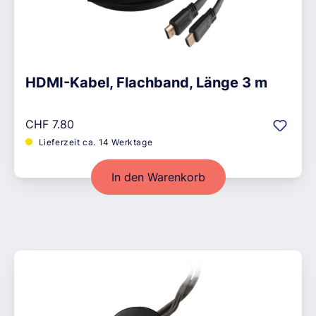
HDMI-Kabel, Flachband, Länge 3 m
Regulärer Preis:
CHF 7.80
Lieferzeit ca. 14 Werktage
In den Warenkorb