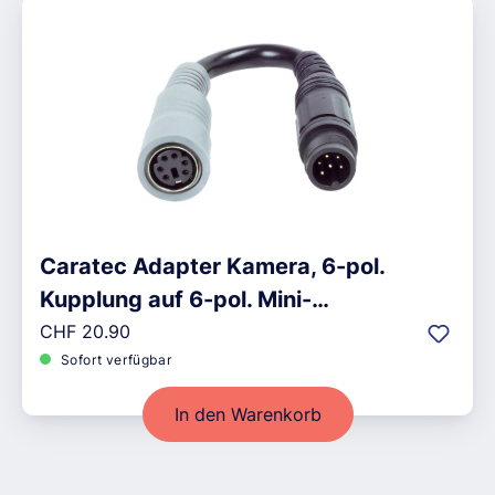
Caratec Adapter Kamera, 6-pol.
Kupplung auf 6-pol. Mini-
Regulärer Preis:
Schraubstecker
CHF 20.90
Sofort verfügbar
In den Warenkorb