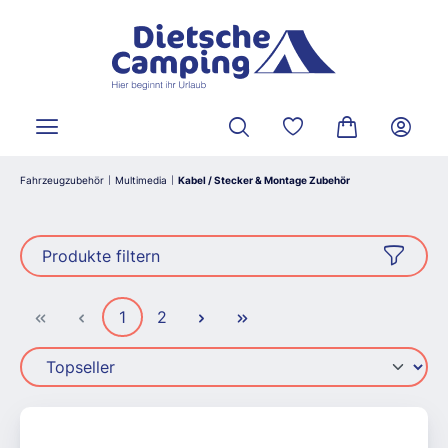
alt springen
Du hast 0 Produkte a
Warenkorb ent
Fahrzeugzubehör
Multimedia
Kabel / Stecker & Montage Zubehör
|
|
Produkte filtern
Seite
Seite
1
2