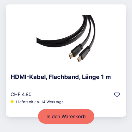
HDMI-Kabel, Flachband, Länge 1 m
Regulärer Preis:
CHF 4.80
Lieferzeit ca. 14 Werktage
In den Warenkorb