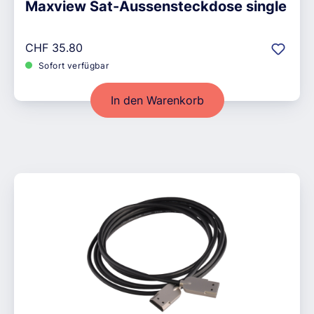
Maxview Sat-Aussensteckdose single
Regulärer Preis:
CHF 35.80
Sofort verfügbar
In den Warenkorb