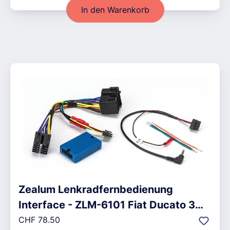
In den Warenkorb
Zealum Lenkradfernbedienung
Interface - ZLM-6101 Fiat Ducato 3
Regulärer Preis:
_S7_
CHF 78.50