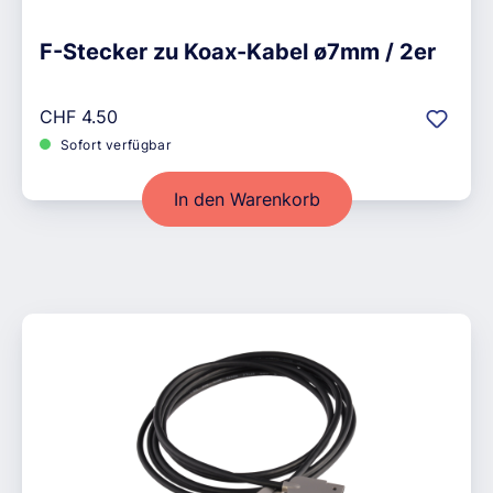
F-Stecker zu Koax-Kabel ø7mm / 2er
Regulärer Preis:
CHF 4.50
Sofort verfügbar
In den Warenkorb