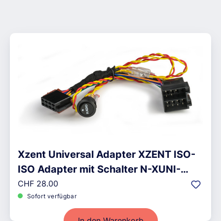
Xzent Universal Adapter XZENT ISO-
ISO Adapter mit Schalter N-XUNI-
Regulärer Preis:
ISOACC
CHF 28.00
Sofort verfügbar
In den Warenkorb