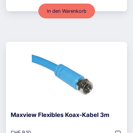
In den Warenkorb
Maxview Flexibles Koax-Kabel 3m
Regulärer Preis:
CHF 9.10