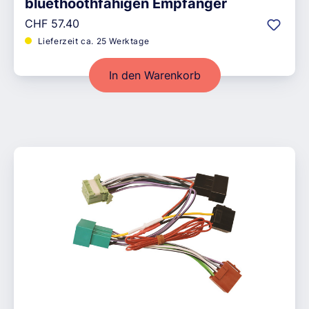
bluethoothfähigen Empfänger
Regulärer Preis:
CHF 57.40
Lieferzeit ca. 25 Werktage
In den Warenkorb