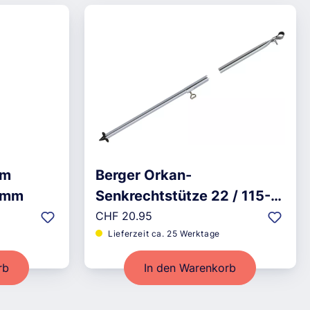
em
Berger Orkan-
8mm
Senkrechtstütze 22 / 115-
Regulärer Preis:
200cm
CHF 20.95
Lieferzeit ca. 25 Werktage
rb
In den Warenkorb