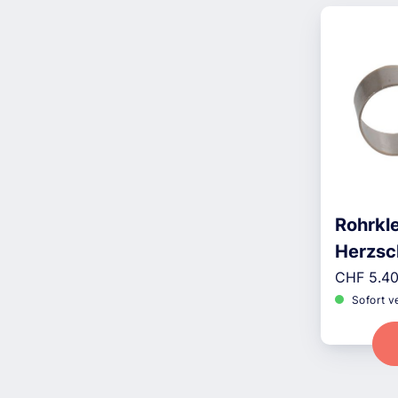
Rohrkl
Herzsc
Reguläre
5er
CHF 5.4
Sofort v