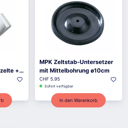
MPK Zeltstab-Untersetzer
zelte +
mit Mittelbohrung ø10cm
Regulärer Preis:
CHF 5.95
Sofort verfügbar
rb
In den Warenkorb