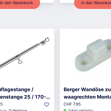
In den Warenkorb
In den Warenko
flagestange /
Berger Wandöse zu
enstange 25 / 170-
waagrechten Monta
r Preis:
Regulärer Preis:
95
CHF 7.95
it ca. 25 Werktage
Sofort verfügbar