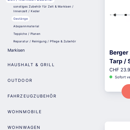
sonstiges Zubehör für Zelt & Markisen /
Innenzelt / Keder
Gestänge
Abspannmaterial
Teppiche / Planen
Reparatur / Reinigung / Pflege & Zubehör
Markisen
Berger 
Tarp /
HAUSHALT & GRILL
Reguläre
telesk
CHF 23.
Sofort v
OUTDOOR
FAHRZEUGZUBEHÖR
WOHNMOBILE
WOHNWAGEN