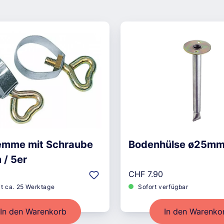
emme mit Schraube
Bodenhülse ø25mm
/ 5er
r Preis:
Regulärer Preis:
5
CHF 7.90
it ca. 25 Werktage
Sofort verfügbar
In den Warenkorb
In den Warenko