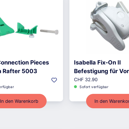
Connection Pieces
Isabella Fix-On II
n Rafter 5003
Befestigung für Vor
r Preis:
Regulärer Preis:
Sonnendächer 3er
0
CHF 32.90
erfügbar
Sofort verfügbar
In den Warenkorb
In den Warenko