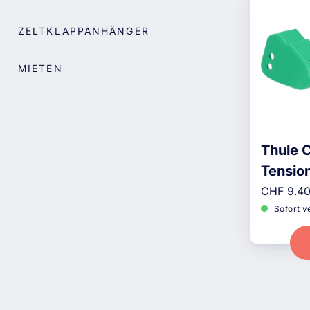
ZELTKLAPPANHÄNGER
MIETEN
Thule 
Tensio
Reguläre
CHF 9.4
Sofort v