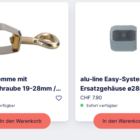
emme mit
alu-line Easy-Syst
hraube 19-28mm /
Ersatzgehäuse ø2
r Preis:
Regulärer Preis:
0
CHF 7.90
erfügbar
Sofort verfügbar
In den Warenkorb
In den Warenko