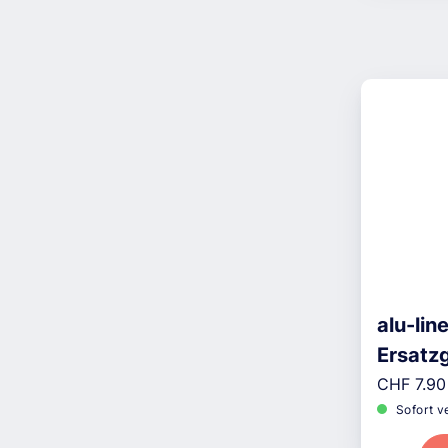
alu-li
Ersat
Reguläre
CHF 7.90
Sofort v