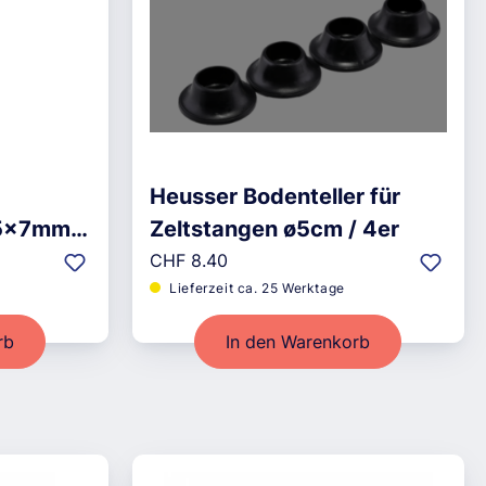
Heusser Bodenteller für
 5x7mm /
Zeltstangen ø5cm / 4er
Regulärer Preis:
CHF 8.40
Lieferzeit ca. 25 Werktage
rb
In den Warenkorb