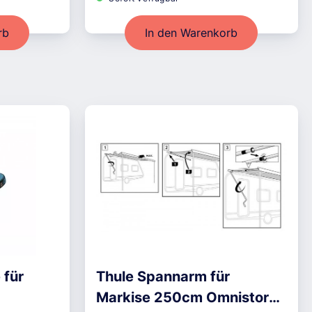
rb
In den Warenkorb
 für
Thule Spannarm für
Markise 250cm Omnistor