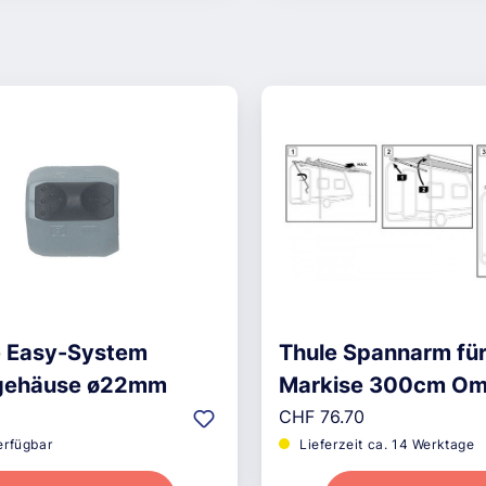
ne Easy-System
Thule Spannarm fü
zgehäuse ø22mm
Markise 300cm Om
r Preis:
Regulärer Preis:
9200
CHF 76.70
erfügbar
Lieferzeit ca. 14 Werktage