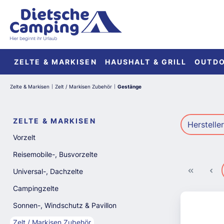
springen
Zur Hauptnavigation springen
ZELTE & MARKISEN
HAUSHALT & GRILL
OUTD
Zelte & Markisen
Zelt / Markisen Zubehör
Gestänge
|
|
ZELTE & MARKISEN
Herstelle
Vorzelt
Reisemobile-, Busvorzelte
Universal-, Dachzelte
Campingzelte
Sonnen-, Windschutz & Pavillon
Zelt / Markisen Zubehör