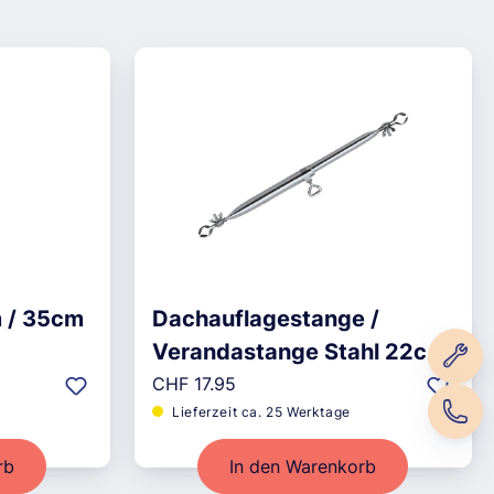
 / 35cm
Dachauflagestange /
Verandastange Stahl 22cm
Regulärer Preis:
/ 75-120cm
CHF 17.95
Lieferzeit ca. 25 Werktage
rb
In den Warenkorb