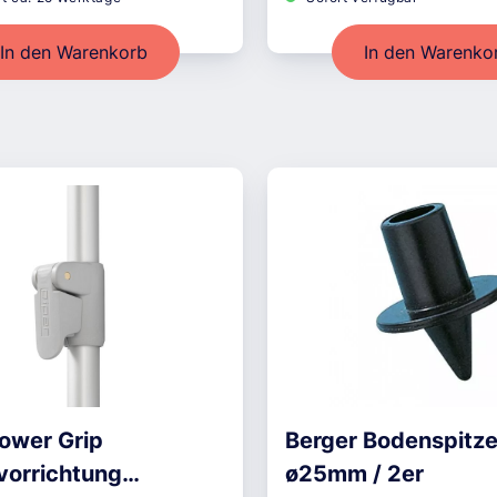
In den Warenkorb
In den Warenko
Power Grip
Berger Bodenspitze
orrichtung
ø25mm / 2er