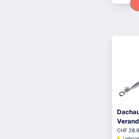
Dachau
Verand
Reguläre
260cm
CHF 28.
Lieferze