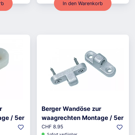
rb
In den Warenkorb
r
Berger Wandöse zur
ge / 5er
waagrechten Montage / 5er
Regulärer Preis:
CHF 8.95
Sofort verfügbar