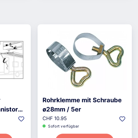
r
Rohrklemme mit Schraube
nistor
ø28mm / 5er
Regulärer Preis:
CHF 10.95
Sofort verfügbar