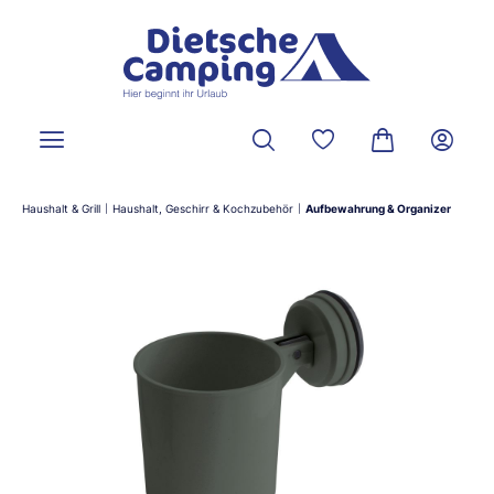
alt springen
Du hast 0 Produkte a
Warenkorb ent
Haushalt & Grill
Haushalt, Geschirr & Kochzubehör
Aufbewahrung & Organizer
|
|
Bildergalerie überspringen