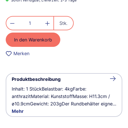
Sofort verfügbar, Lieferzeit: 2-3 Tage
Produkt Anzahl: Gib den gewünschten
Stk.
In den Warenkorb
Merken
Produktbeschreibung
Inhalt: 1 StückBelastbar: 4kgFarbe:
anthrazitMaterial: KunststoffMasse: H11.3cm /
ø10.9cmGewicht: 203gDer Rundbehälter eigne…
Mehr