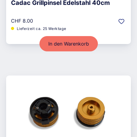
Cadac Grillpinsel Edelstahl 40cm
Regulärer Preis:
CHF 8.00
Lieferzeit ca. 25 Werktage
In den Warenkorb