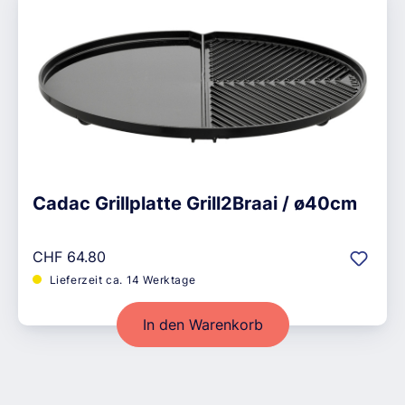
Cadac Grillplatte Grill2Braai / ø40cm
Regulärer Preis:
CHF 64.80
Lieferzeit ca. 14 Werktage
In den Warenkorb