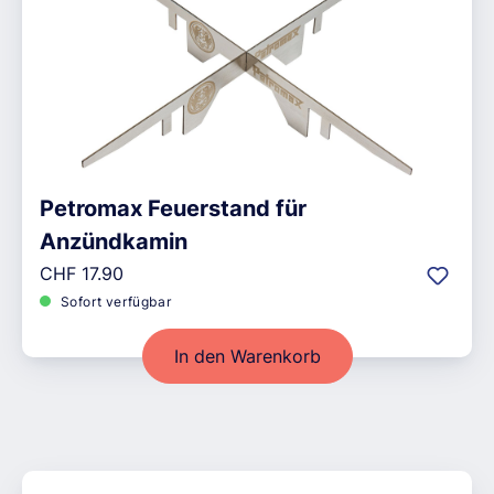
Petromax Feuerstand für
Anzündkamin
Regulärer Preis:
CHF 17.90
Sofort verfügbar
In den Warenkorb