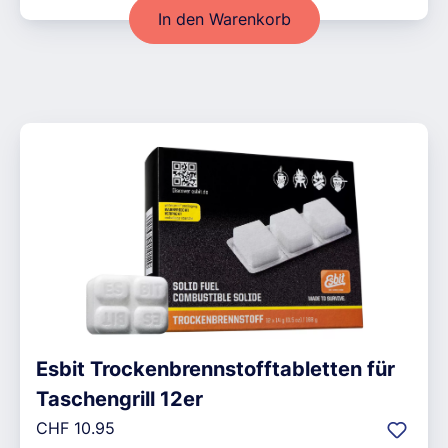
In den Warenkorb
Esbit Trockenbrennstofftabletten für
Taschengrill 12er
Regulärer Preis:
CHF 10.95