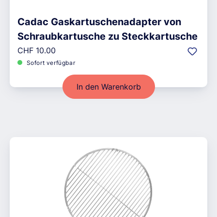
Cadac Gaskartuschenadapter von
Schraubkartusche zu Steckkartusche
Regulärer Preis:
CHF 10.00
Sofort verfügbar
In den Warenkorb