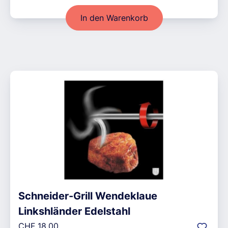
In den Warenkorb
Schneider-Grill Wendeklaue
Linkshländer Edelstahl
Regulärer Preis:
CHF 18.00