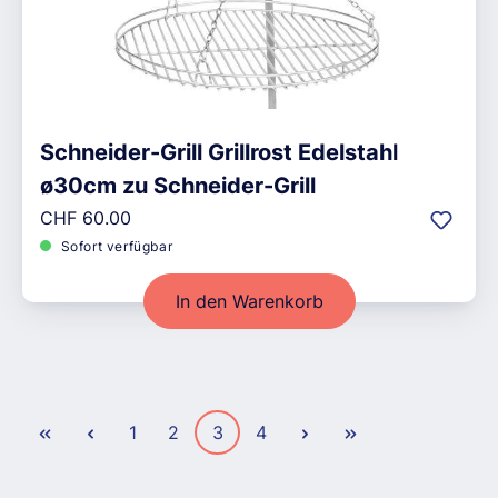
Schneider-Grill Grillrost Edelstahl
ø30cm zu Schneider-Grill
Regulärer Preis:
CHF 60.00
Sofort verfügbar
In den Warenkorb
Seite
Seite
Seite
Seite
1
2
3
4