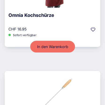
Omnia Kochschürze
Regulärer Preis:
CHF 16.95
Sofort verfügbar
In den Warenkorb