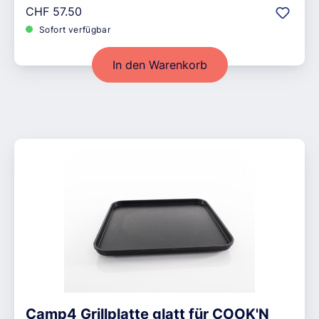
Regulärer Preis:
CHF 57.50
Sofort verfügbar
In den Warenkorb
Camp4 Grillplatte glatt für COOK'N