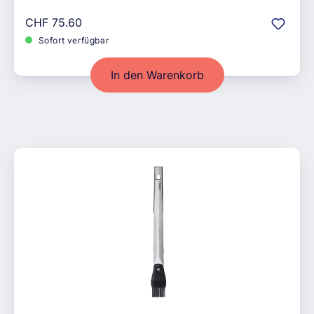
Regulärer Preis:
CHF 75.60
Sofort verfügbar
In den Warenkorb