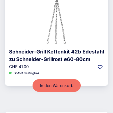
Schneider-Grill Kettenkit 42b Edestahl
zu Schneider-Grillrost ø60-80cm
Regulärer Preis:
CHF 41.00
Sofort verfügbar
In den Warenkorb