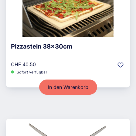
Pizzastein 38x30cm
Regulärer Preis:
CHF 40.50
Sofort verfügbar
In den Warenkorb