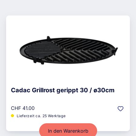
Cadac Grillrost gerippt 30 / ø30cm
Regulärer Preis:
CHF 41.00
Lieferzeit ca. 25 Werktage
In den Warenkorb