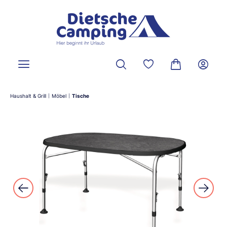
alt springen
Du hast 0 Produkte a
Warenkorb ent
Haushalt & Grill
Möbel
Tische
|
|
Bildergalerie überspringen