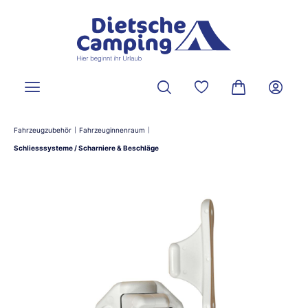
alt springen
Du hast 0 Produkte a
Warenkorb ent
Fahrzeugzubehör
Fahrzeuginnenraum
|
|
Schliesssysteme / Scharniere & Beschläge
Bildergalerie überspringen