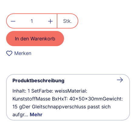
Produkt Anzahl: Gib den gewünschten
Stk.
In den Warenkorb
Merken
Produktbeschreibung
Inhalt: 1 SetFarbe: weissMaterial:
KunststoffMasse BxHxT: 40x50x30mmGewicht:
15 gDer Gleitschnappverschluss passt sich
aufgr…
Mehr