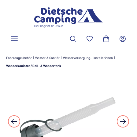
alt springen
Du hast 0 Produkte a
Warenkorb ent
Fahrzeugzubehör
Wasser & Sanitär
Wasserversorgung-, installationen
|
|
|
Wasserkanister / Roll- & Wassertank
Bildergalerie überspringen