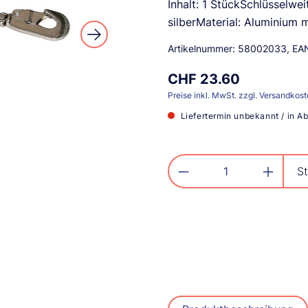
Inhalt: 1 StückSchlüssel
silberMaterial: Aluminium
Artikelnummer:
58002033
, EA
CHF 23.60
Preise inkl. MwSt. zzgl. Versandkos
Liefertermin unbekannt / in A
Produkt Anzahl: G
St