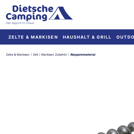
springen
Zur Hauptnavigation springen
ZELTE & MARKISEN
HAUSHALT & GRILL
OUTD
Zelte & Markisen
Zelt / Markisen Zubehör
Abspannmaterial
|
|
Bildergalerie überspringen