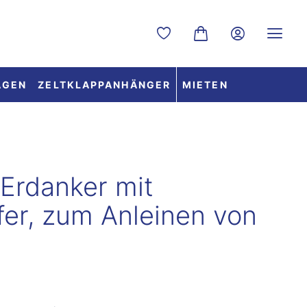
Du hast 0 Produkte auf dem
Warenkorb enthält 0 
AGEN
ZELTKLAPPANHÄNGER
MIETEN
Erdanker mit
er, zum Anleinen von