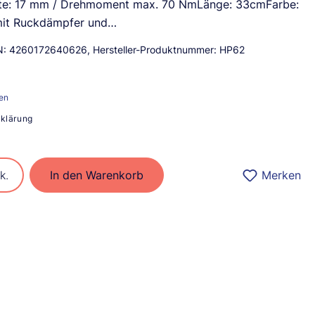
weite: 17 mm / Drehmoment max. 70 NmLänge: 33cmFarbe:
 mit Ruckdämpfer und…
N:
4260172640626
, Hersteller-Produktnummer:
HP62
ten
bklärung
ib den gewünschten Wert ein oder benu
k.
In den Warenkorb
Merken