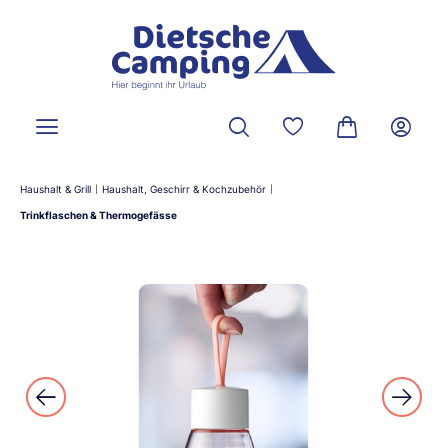
alt springen
Du hast 0 Produkte a
Warenkorb ent
Haushalt & Grill
Haushalt, Geschirr & Kochzubehör
|
|
Trinkflaschen & Thermogefässe
Bildergalerie überspringen