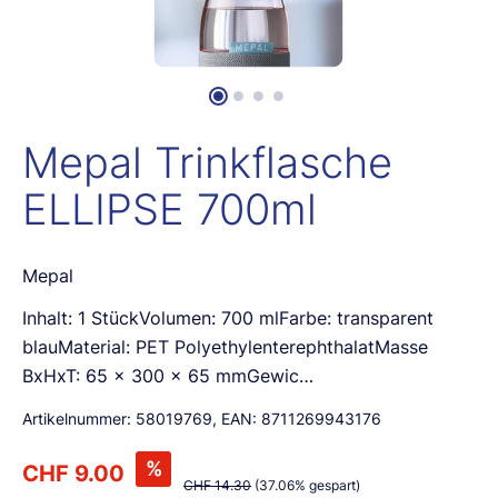
Mepal Trinkflasche
ELLIPSE 700ml
Mepal
Inhalt: 1 StückVolumen: 700 mlFarbe: transparent
blauMaterial: PET PolyethylenterephthalatMasse
BxHxT: 65 x 300 x 65 mmGewic…
Artikelnummer:
58019769
, EAN:
8711269943176
%
CHF 9.00
CHF 14.30
(37.06% gespart)