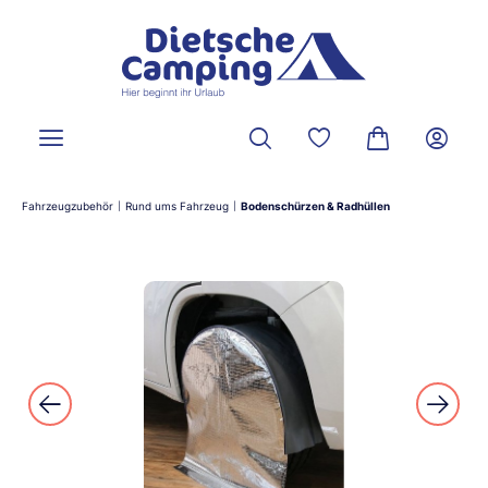
alt springen
Du hast 0 Produkte a
Warenkorb ent
Fahrzeugzubehör
Rund ums Fahrzeug
Bodenschürzen & Radhüllen
|
|
Bildergalerie überspringen