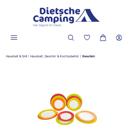
alt springen
Du hast 0 Produkte a
Warenkorb ent
Haushalt & Grill
Haushalt, Geschirr & Kochzubehör
Geschirr
|
|
Bildergalerie überspringen