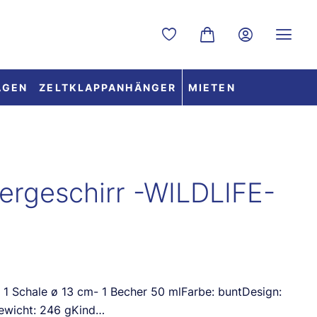
Du hast 0 Produkte auf dem
Warenkorb enthält 0 
AGEN
ZELTKLAPPANHÄNGER
MIETEN
ergeschirr -WILDLIFE-
m- 1 Schale ø 13 cm- 1 Becher 50 mlFarbe: buntDesign:
Gewicht: 246 gKind…