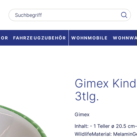
OOR
FAHRZEUGZUBEHÖR
WOHNMOBILE
WOHNW
Gimex Kind
3tlg.
Gimex
Inhalt: - 1 Teller ø 20.5 c
WildlifeMaterial: Melamin