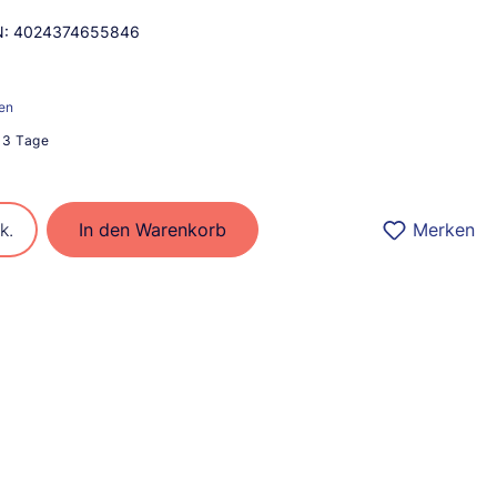
N:
4024374655846
ten
2-3 Tage
ib den gewünschten Wert ein oder benu
k.
In den Warenkorb
Merken