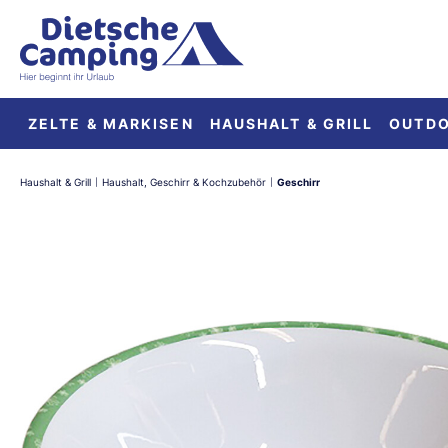
springen
Zur Hauptnavigation springen
ZELTE & MARKISEN
HAUSHALT & GRILL
OUTD
Haushalt & Grill
Haushalt, Geschirr & Kochzubehör
Geschirr
|
|
Bildergalerie überspringen