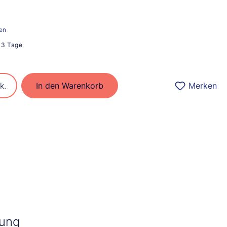
ten
2-3 Tage
ib den gewünschten Wert ein oder benu
k.
In den Warenkorb
Merken
bung