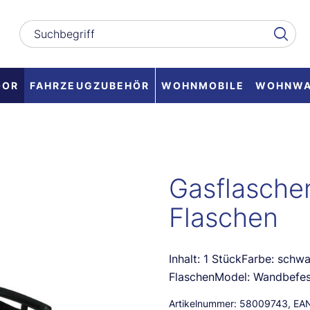
OOR
FAHRZEUGZUBEHÖR
WOHNMOBILE
WOHNW
Gasflaschen
Flaschen
Inhalt: 1 StückFarbe: schwa
FlaschenModel: Wandbefes
Artikelnummer:
58009743
, EA