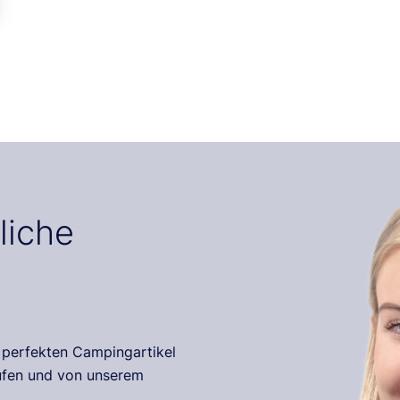
liche
r perfekten Campingartikel
rufen und von unserem