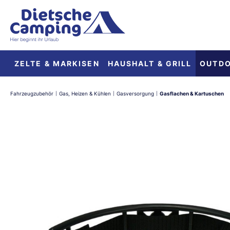
springen
Zur Hauptnavigation springen
ZELTE & MARKISEN
HAUSHALT & GRILL
OUTD
Fahrzeugzubehör
Gas, Heizen & Kühlen
Gasversorgung
Gasflachen & Kartuschen
|
|
|
Bildergalerie überspringen