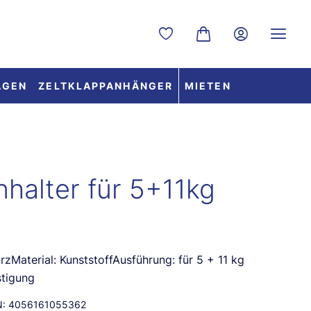
Du hast 0 Produkte auf dem
Warenkorb enthält 0 
AGEN
ZELTKLAPPANHÄNGER
MIETEN
halter für 5+11kg
rzMaterial: KunststoffAusführung: für 5 + 11 kg
tigung
N:
4056161055362