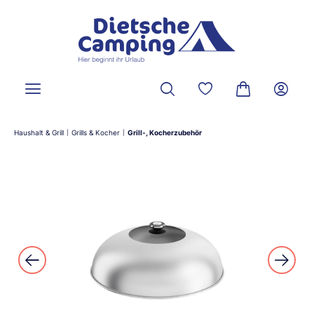
alt springen
Du hast 0 Produkte a
Warenkorb ent
Haushalt & Grill
Grills & Kocher
Grill-, Kocherzubehör
|
|
Bildergalerie überspringen