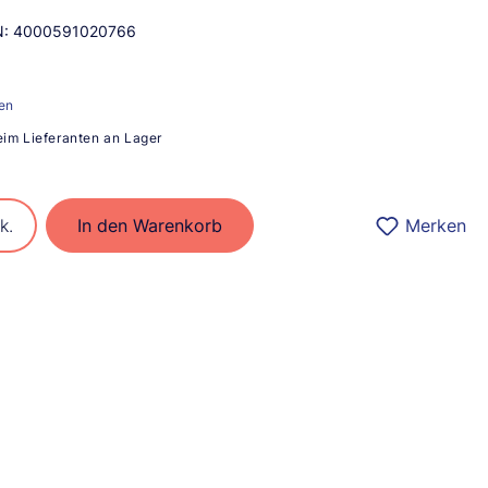
N:
4000591020766
ten
eim Lieferanten an Lager
ib den gewünschten Wert ein oder benu
k.
In den Warenkorb
Merken