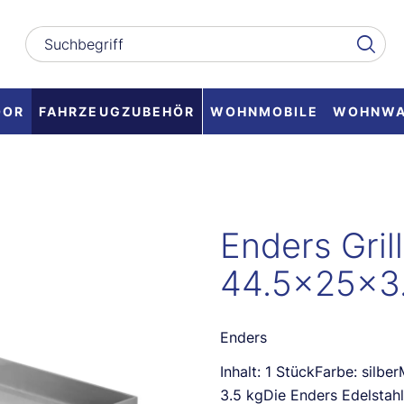
OOR
FAHRZEUGZUBEHÖR
WOHNMOBILE
WOHNW
Enders Gril
44.5x25x3
Enders
Inhalt: 1 StückFarbe: silb
3.5 kgDie Enders Edelstahl