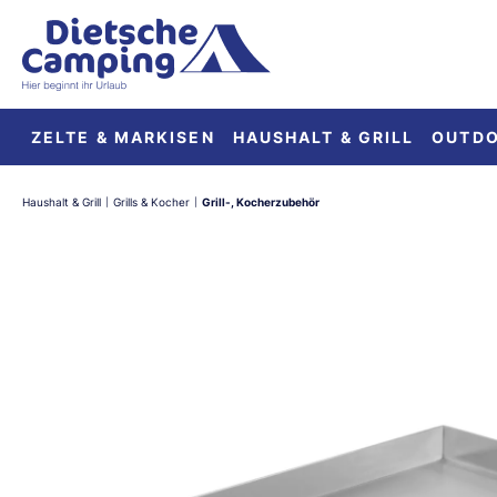
springen
Zur Hauptnavigation springen
ZELTE & MARKISEN
HAUSHALT & GRILL
OUTD
Haushalt & Grill
Grills & Kocher
Grill-, Kocherzubehör
|
|
Bildergalerie überspringen