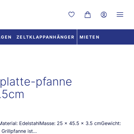
Du hast 0 Produkte auf dem
Warenkorb enthält 0 
AGEN
ZELTKLAPPANHÄNGER
MIETEN
lplatte-pfanne
.5cm
erMaterial: EdelstahlMasse: 25 x 45.5 x 3.5 cmGewicht:
 Grillpfanne ist…