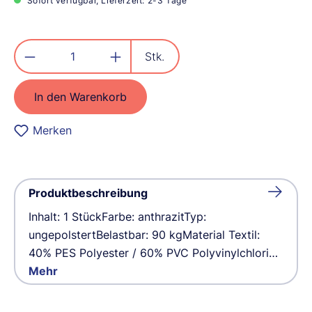
Sofort verfügbar, Lieferzeit: 2-3 Tage
Produkt Anzahl: Gib den gewünschten
Stk.
In den Warenkorb
Merken
Produktbeschreibung
Inhalt: 1 StückFarbe: anthrazitTyp:
ungepolstertBelastbar: 90 kgMaterial Textil:
40% PES Polyester / 60% PVC Polyvinylchlori…
Mehr