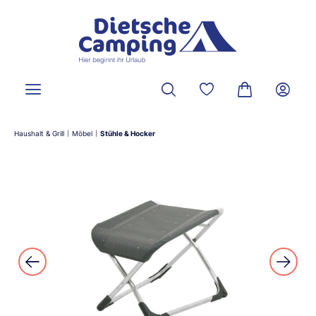
alt springen
Du hast 0 Produkte a
Warenkorb ent
Haushalt & Grill
Möbel
Stühle & Hocker
|
|
Bildergalerie überspringen