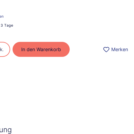
ten
2-3 Tage
ib den gewünschten Wert ein oder benu
k.
In den Warenkorb
Merken
bung