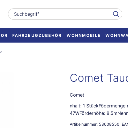
OOR
FAHRZEUGZUBEHÖR
WOHNMOBILE
WOHNW
en
Comet Tauc
Comet
nhalt: 1 StückFödermenge 
47WFörderhöhe: 8.5mNen
Artikelnummer:
58008550
, EA