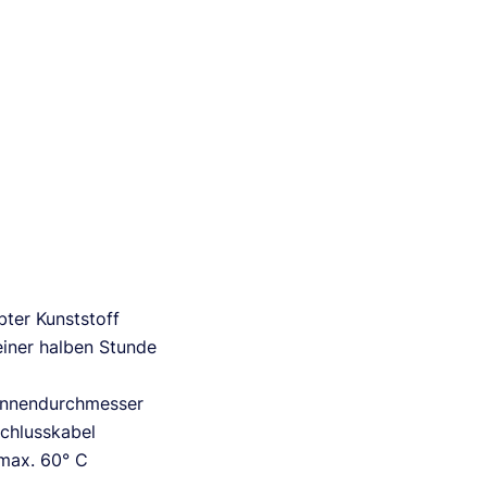
bter Kunststoff
 einer halben Stunde
 Innendurchmesser
schlusskabel
 max. 60° C