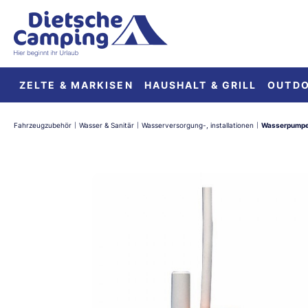
springen
Zur Hauptnavigation springen
ZELTE & MARKISEN
HAUSHALT & GRILL
OUTD
Fahrzeugzubehör
Wasser & Sanitär
Wasserversorgung-, installationen
Wasserpump
|
|
|
Bildergalerie überspringen