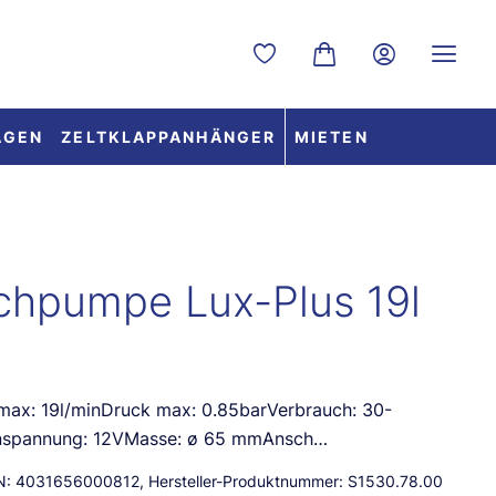
Du hast 0 Produkte auf dem
Warenkorb enthält 0 
AGEN
ZELTKLAPPANHÄNGER
MIETEN
hpumpe Lux-Plus 19l
max: 19l/minDruck max: 0.85barVerbrauch: 30-
nspannung: 12VMasse: ø 65 mmAnsch…
N:
4031656000812
, Hersteller-Produktnummer:
S1530.78.00