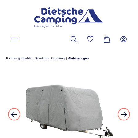
alt springen
Du hast 0 Produkte a
Warenkorb ent
Fahrzeugzubehör
Rund ums Fahrzeug
Abdeckungen
|
|
Bildergalerie überspringen