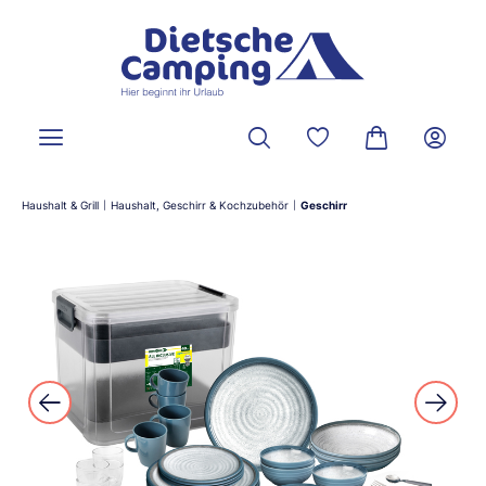
alt springen
Du hast 0 Produkte a
Warenkorb ent
Haushalt & Grill
Haushalt, Geschirr & Kochzubehör
Geschirr
|
|
Bildergalerie überspringen