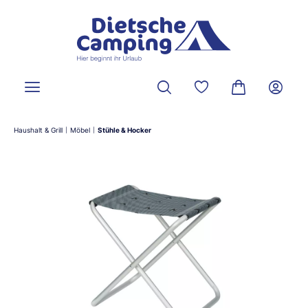
alt springen
Du hast 0 Produkte a
Warenkorb ent
Haushalt & Grill
Möbel
Stühle & Hocker
|
|
Bildergalerie überspringen